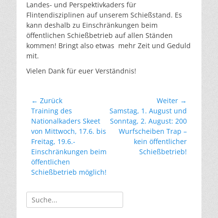
Landes- und Perspektivkaders für
Flintendisziplinen auf unserem Schießstand. Es
kann deshalb zu Einschränkungen beim
öffentlichen Schießbetrieb auf allen Ständen
kommen! Bringt also etwas mehr Zeit und Geduld
mit.
Vielen Dank für euer Verständnis!
Beitragsnavigation
← Zurück
Weiter →
Vorheriger
Nächster
Training des
Samstag, 1. August und
Beitrag:
Beitrag:
Nationalkaders Skeet
Sonntag, 2. August: 200
von Mittwoch, 17.6. bis
Wurfscheiben Trap –
Freitag, 19.6.-
kein öffentlicher
Einschränkungen beim
Schießbetrieb!
öffentlichen
Schießbetrieb möglich!
Suche
nach: