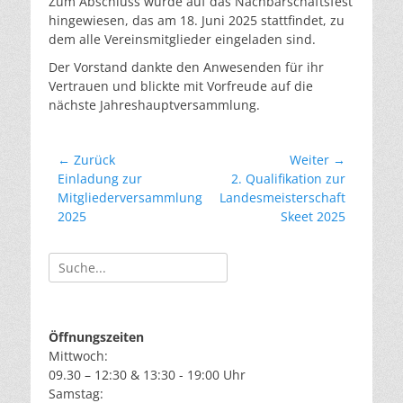
Zum Abschluss wurde auf das Nachbarschaftsfest
hingewiesen, das am 18. Juni 2025 stattfindet, zu
dem alle Vereinsmitglieder eingeladen sind.
Der Vorstand dankte den Anwesenden für ihr
Vertrauen und blickte mit Vorfreude auf die
nächste Jahreshauptversammlung.
Beitragsnavigation
← Zurück
Weiter →
Vorheriger
Nächster
Einladung zur
2. Qualifikation zur
Beitrag:
Beitrag:
Mitgliederversammlung
Landesmeisterschaft
2025
Skeet 2025
Suche
nach:
Öffnungszeiten
Mittwoch:
09.30 – 12:30 & 13:30 - 19:00 Uhr
Samstag: